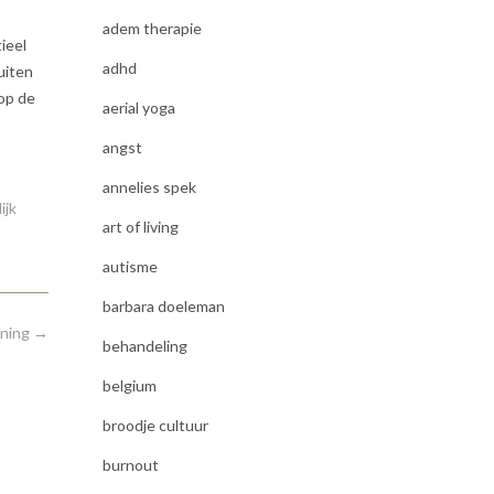
adem therapie
ieel
adhd
uiten
op de
aerial yoga
angst
annelies spek
ijk
art of living
autisme
barbara doeleman
nning
→
behandeling
belgium
broodje cultuur
burnout