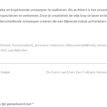
ke en inspirerende ontwerpen te realiseren. Als architect is het essent
ectieven te verkennen. Door je creativiteit de vrije loop te laten en b
derscheidende ontwerpen creëren die een blijvende indruk achterlaten 
thetiek
,
functionaliteit
,
groenere toekomst
,
milieuvriendelijkheid
,
natuurl
tief
,
vaardigheden
 België
De Kunst van Eten: Een Culinaire Verke
n zijn gemarkeerd met
*