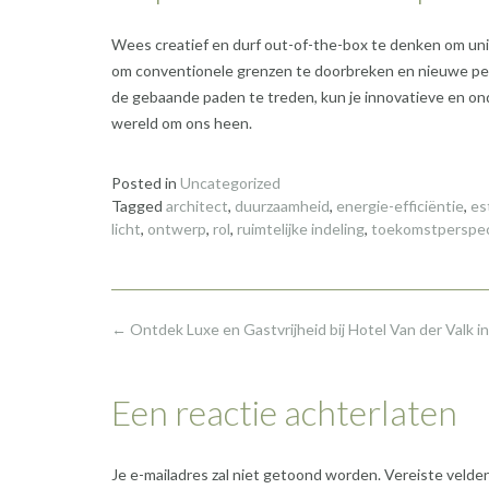
Wees creatief en durf out-of-the-box te denken om unie
om conventionele grenzen te doorbreken en nieuwe persp
de gebaande paden te treden, kun je innovatieve en on
wereld om ons heen.
Posted in
Uncategorized
Tagged
architect
,
duurzaamheid
,
energie-efficiëntie
,
es
licht
,
ontwerp
,
rol
,
ruimtelijke indeling
,
toekomstperspec
Post
←
Ontdek Luxe en Gastvrijheid bij Hotel Van der Valk in
navigation
Een reactie achterlaten
Je e-mailadres zal niet getoond worden.
Vereiste velde