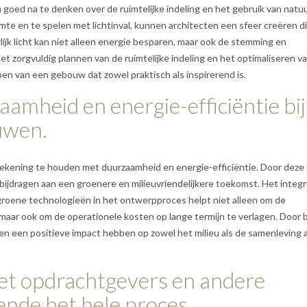
goed na te denken over de ruimtelijke indeling en het gebruik van natuur
imte en te spelen met lichtinval, kunnen architecten een sfeer creëren d
rlijk licht kan niet alleen energie besparen, maar ook de stemming en
et zorgvuldig plannen van de ruimtelijke indeling en het optimaliseren v
erpen van een gebouw dat zowel praktisch als inspirerend is.
amheid en energie-efficiëntie bij
uwen.
rekening te houden met duurzaamheid en energie-efficiëntie. Door deze
ijdragen aan een groenere en milieuvriendelijkere toekomst. Het integ
roene technologieën in het ontwerpproces helpt niet alleen om de
maar ook om de operationele kosten op lange termijn te verlagen. Door
n een positieve impact hebben op zowel het milieu als de samenleving a
et opdrachtgevers en andere
ende het hele proces.