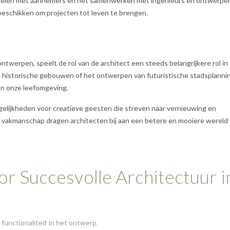
elen met aannemers en het samenwerken met ingenieurs en ontwerper
beschikken om projecten tot leven te brengen.
twerpen, speelt de rol van de architect een steeds belangrijkere rol in
historische gebouwen of het ontwerpen van futuristische stadsplanni
van onze leefomgeving.
gelijkheden voor creatieve geesten die streven naar vernieuwing en
 vakmanschap dragen architecten bij aan een betere en mooiere wereld
or Succesvolle Architectuur i
functionaliteit in het ontwerp.