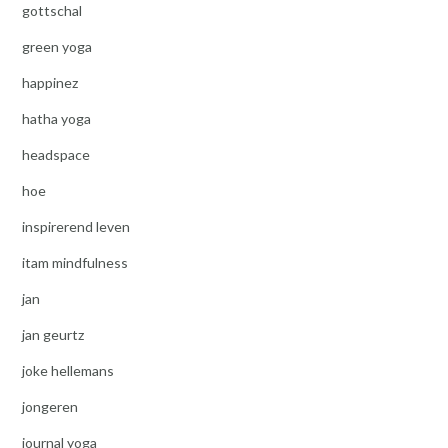
gottschal
green yoga
happinez
hatha yoga
headspace
hoe
inspirerend leven
itam mindfulness
jan
jan geurtz
joke hellemans
jongeren
journal yoga