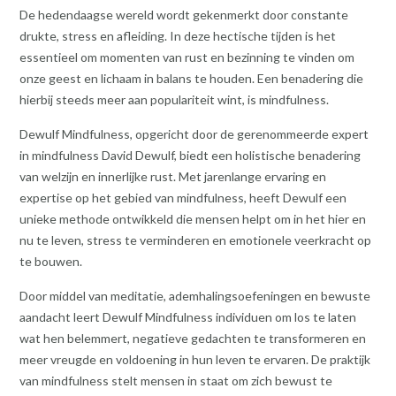
De hedendaagse wereld wordt gekenmerkt door constante
drukte, stress en afleiding. In deze hectische tijden is het
essentieel om momenten van rust en bezinning te vinden om
onze geest en lichaam in balans te houden. Een benadering die
hierbij steeds meer aan populariteit wint, is mindfulness.
Dewulf Mindfulness, opgericht door de gerenommeerde expert
in mindfulness David Dewulf, biedt een holistische benadering
van welzijn en innerlijke rust. Met jarenlange ervaring en
expertise op het gebied van mindfulness, heeft Dewulf een
unieke methode ontwikkeld die mensen helpt om in het hier en
nu te leven, stress te verminderen en emotionele veerkracht op
te bouwen.
Door middel van meditatie, ademhalingsoefeningen en bewuste
aandacht leert Dewulf Mindfulness individuen om los te laten
wat hen belemmert, negatieve gedachten te transformeren en
meer vreugde en voldoening in hun leven te ervaren. De praktijk
van mindfulness stelt mensen in staat om zich bewust te