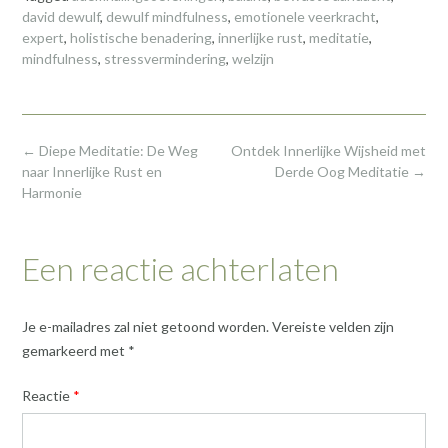
david dewulf
,
dewulf mindfulness
,
emotionele veerkracht
,
expert
,
holistische benadering
,
innerlijke rust
,
meditatie
,
mindfulness
,
stressvermindering
,
welzijn
Post
←
Diepe Meditatie: De Weg
Ontdek Innerlijke Wijsheid met
navigation
naar Innerlijke Rust en
Derde Oog Meditatie
→
Harmonie
Een reactie achterlaten
Je e-mailadres zal niet getoond worden.
Vereiste velden zijn
gemarkeerd met
*
Reactie
*