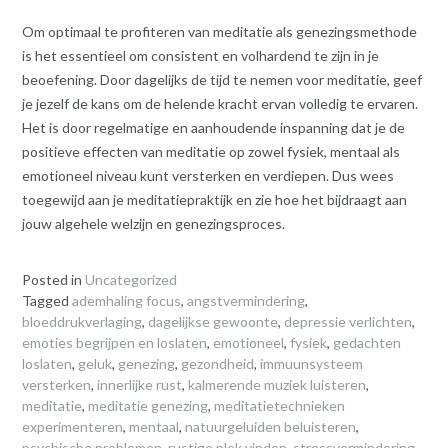
Om optimaal te profiteren van meditatie als genezingsmethode
is het essentieel om consistent en volhardend te zijn in je
beoefening. Door dagelijks de tijd te nemen voor meditatie, geef
je jezelf de kans om de helende kracht ervan volledig te ervaren.
Het is door regelmatige en aanhoudende inspanning dat je de
positieve effecten van meditatie op zowel fysiek, mentaal als
emotioneel niveau kunt versterken en verdiepen. Dus wees
toegewijd aan je meditatiepraktijk en zie hoe het bijdraagt aan
jouw algehele welzijn en genezingsproces.
Posted in
Uncategorized
Tagged
ademhaling focus
,
angstvermindering
,
bloeddrukverlaging
,
dagelijkse gewoonte
,
depressie verlichten
,
emoties begrijpen en loslaten
,
emotioneel
,
fysiek
,
gedachten
loslaten
,
geluk
,
genezing
,
gezondheid
,
immuunsysteem
versterken
,
innerlijke rust
,
kalmerende muziek luisteren
,
meditatie
,
meditatie genezing
,
meditatietechnieken
experimenteren
,
mentaal
,
natuurgeluiden beluisteren
,
psychische problemen
,
rustige plek vinden
,
stressvermindering
,