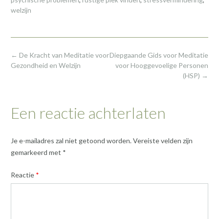
welzijn
Post
←
De Kracht van Meditatie voor
Diepgaande Gids voor Meditatie
navigation
Gezondheid en Welzijn
voor Hooggevoelige Personen
(HSP)
→
Een reactie achterlaten
Je e-mailadres zal niet getoond worden.
Vereiste velden zijn
gemarkeerd met
*
Reactie
*