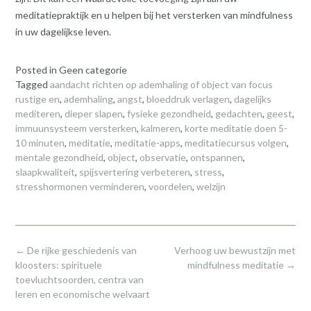
meditatiepraktijk en u helpen bij het versterken van mindfulness
in uw dagelijkse leven.
Posted in Geen categorie
Tagged
aandacht richten op ademhaling of object van focus
rustige en
,
ademhaling
,
angst
,
bloeddruk verlagen
,
dagelijks
mediteren
,
dieper slapen
,
fysieke gezondheid
,
gedachten
,
geest
,
immuunsysteem versterken
,
kalmeren
,
korte meditatie doen 5-
10 minuten
,
meditatie
,
meditatie-apps
,
meditatiecursus volgen
,
mentale gezondheid
,
object
,
observatie
,
ontspannen
,
slaapkwaliteit
,
spijsvertering verbeteren
,
stress
,
stresshormonen verminderen
,
voordelen
,
welzijn
Post
←
De rijke geschiedenis van
Verhoog uw bewustzijn met
navigation
kloosters: spirituele
mindfulness meditatie
→
toevluchtsoorden, centra van
leren en economische welvaart