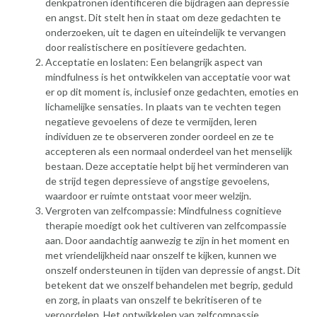
denkpatronen identificeren die bijdragen aan depressie
en angst. Dit stelt hen in staat om deze gedachten te
onderzoeken, uit te dagen en uiteindelijk te vervangen
door realistischere en positievere gedachten.
Acceptatie en loslaten: Een belangrijk aspect van
mindfulness is het ontwikkelen van acceptatie voor wat
er op dit moment is, inclusief onze gedachten, emoties en
lichamelijke sensaties. In plaats van te vechten tegen
negatieve gevoelens of deze te vermijden, leren
individuen ze te observeren zonder oordeel en ze te
accepteren als een normaal onderdeel van het menselijk
bestaan. Deze acceptatie helpt bij het verminderen van
de strijd tegen depressieve of angstige gevoelens,
waardoor er ruimte ontstaat voor meer welzijn.
Vergroten van zelfcompassie: Mindfulness cognitieve
therapie moedigt ook het cultiveren van zelfcompassie
aan. Door aandachtig aanwezig te zijn in het moment en
met vriendelijkheid naar onszelf te kijken, kunnen we
onszelf ondersteunen in tijden van depressie of angst. Dit
betekent dat we onszelf behandelen met begrip, geduld
en zorg, in plaats van onszelf te bekritiseren of te
veroordelen. Het ontwikkelen van zelfcompassie