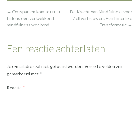
Post
←
Ontspan en kom tot rust
De Kracht van Mindfulness voor
navigation
tijdens een verkwikkend
Zelfvertrouwen: Een Innerlijke
mindfulness weekend
Transformatie
→
Een reactie achterlaten
Je e-mailadres zal niet getoond worden.
Vereiste velden zijn
gemarkeerd met
*
Reactie
*