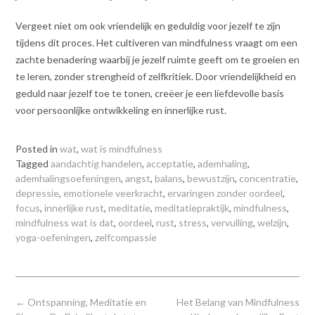
Vergeet niet om ook vriendelijk en geduldig voor jezelf te zijn
tijdens dit proces. Het cultiveren van mindfulness vraagt om een
zachte benadering waarbij je jezelf ruimte geeft om te groeien en
te leren, zonder strengheid of zelfkritiek. Door vriendelijkheid en
geduld naar jezelf toe te tonen, creëer je een liefdevolle basis
voor persoonlijke ontwikkeling en innerlijke rust.
Posted in
wat
,
wat is mindfulness
Tagged
aandachtig handelen
,
acceptatie
,
ademhaling
,
ademhalingsoefeningen
,
angst
,
balans
,
bewustzijn
,
concentratie
,
depressie
,
emotionele veerkracht
,
ervaringen zonder oordeel
,
focus
,
innerlijke rust
,
meditatie
,
meditatiepraktijk
,
mindfulness
,
mindfulness wat is dat
,
oordeel
,
rust
,
stress
,
vervulling
,
welzijn
,
yoga-oefeningen
,
zelfcompassie
Post
←
Ontspanning, Meditatie en
Het Belang van Mindfulness