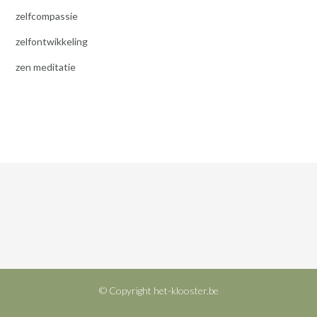
zelfcompassie
zelfontwikkeling
zen meditatie
© Copyright het-klooster.be