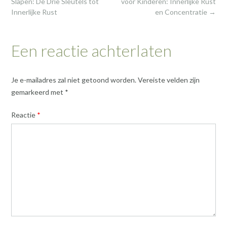
navigation
Slapen: De Drie Sleutels tot
voor Kinderen: Innerlijke Rust
Innerlijke Rust
en Concentratie
→
Een reactie achterlaten
Je e-mailadres zal niet getoond worden.
Vereiste velden zijn
gemarkeerd met
*
Reactie
*