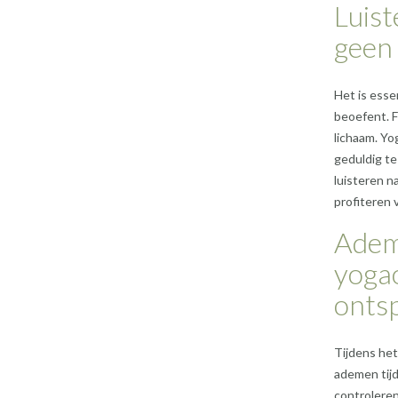
Luist
geen 
Het is esse
beoefent. F
lichaam. Yo
geduldig te
luisteren n
profiteren 
Adem 
yoga
onts
Tijdens het
ademen tijd
controleren