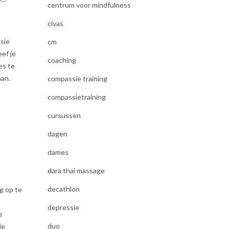
centrum voor mindfulness
civas
sie
cm
ef je
coaching
es te
aan.
compassie training
compassietraining
cursussen
dagen
dames
dara thai massage
decathlon
g op te
depressie
s
duo
je