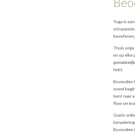
Beo
Yoga is een
ontspanning
beoefenen, 
Thuis yoga 
en op elke 
gemakkelijk
hebt.
Bovendien b
zowel begin
bent naar e
flow om kra
Gratis onli
benaderinge
Bovendien k