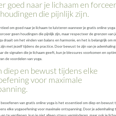
er goed naar je lichaam en forcee
houdingen die pijnlijk zijn.
ntieel om goed naar je lichaam te luisteren wanneer je gratis online yoga
orceer geen houdingen die pijnlijk zijn, maar respecteer de grenzen van j
ga draait om het vinden van balans en harmonie, en het is belangrijk om m
 zijn met jezelf tijdens de practice. Door bewust te zijn van je ademhaling
aar de signalen die je lichaam geeft, kun je blessures voorkomen en optim
van de voordelen van yoga.
diep en bewust tijdens elke
oefening voor maximale
panning.
 beoefenen van gratis online yoga is het essentieel om diep en bewust 
ens elke yogaoefening voor maximale ontspanning. Door je ademhaling 
 en te verdiepen, kun je niet alleen stress verminderen, maar ook je lich