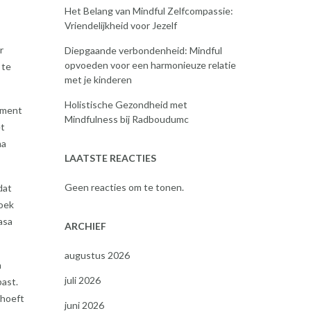
Het Belang van Mindful Zelfcompassie:
Vriendelijkheid voor Jezelf
r
Diepgaande verbondenheid: Mindful
opvoeden voor een harmonieuze relatie
 te
met je kinderen
Holistische Gezondheid met
oment
Mindfulness bij Radboudumc
et
ma
LAATSTE REACTIES
Geen reacties om te tonen.
dat
zoek
asa
ARCHIEF
augustus 2026
n
juli 2026
past.
 hoeft
juni 2026