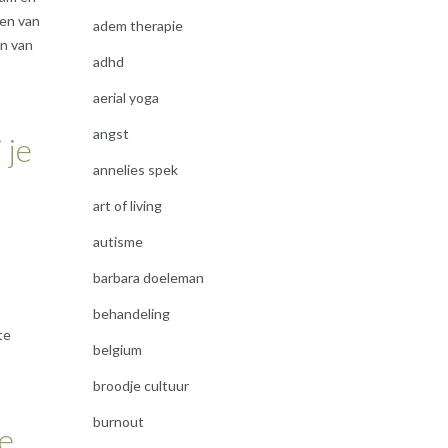
ten van
adem therapie
en van
adhd
aerial yoga
angst
 je
annelies spek
art of living
autisme
barbara doeleman
behandeling
te
belgium
broodje cultuur
burnout
e