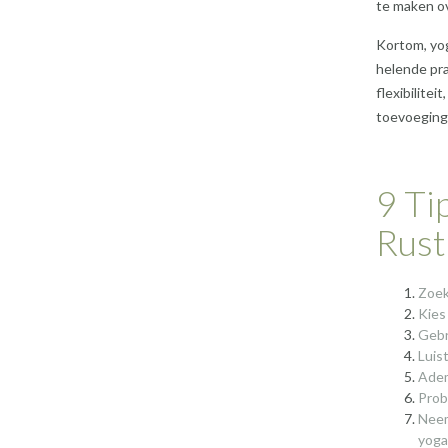
te maken o
Kortom, yog
helende pra
flexibilitei
toevoeging z
9 Ti
Rust
Zoek
Kies
Gebr
Luist
Adem
Prob
Neem
yoga