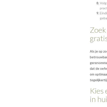
Volg
pract
Eind
geba
Zoek
grati
Als je op z
betrouwbare
gerenommeer
dat de oefe
om optimaal
tegelijkerti
Kies 
in hu