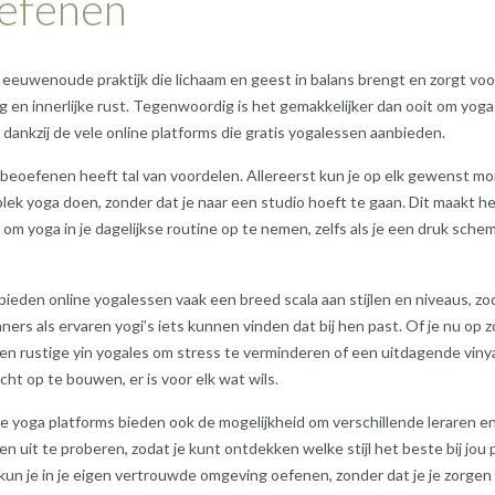
efenen
 eeuwenoude praktijk die lichaam en geest in balans brengt en zorgt voo
 en innerlijke rust. Tegenwoordig is het gemakkelijker dan ooit om yoga
dankzij de vele online platforms die gratis yogalessen aanbieden.
beoefenen heeft tal van voordelen. Allereerst kun je op elk gewenst m
plek yoga doen, zonder dat je naar een studio hoeft te gaan. Dit maakt h
 om yoga in je dagelijkse routine op te nemen, zelfs als je een druk sche
ieden online yogalessen vaak een breed scala aan stijlen en niveaus, zo
ners als ervaren yogi’s iets kunnen vinden dat bij hen past. Of je nu op 
en rustige yin yogales om stress te verminderen of een uitdagende viny
cht op te bouwen, er is voor elk wat wils.
ne yoga platforms bieden ook de mogelijkheid om verschillende leraren e
n uit te proberen, zodat je kunt ontdekken welke stijl het beste bij jou 
un je in je eigen vertrouwde omgeving oefenen, zonder dat je je zorgen