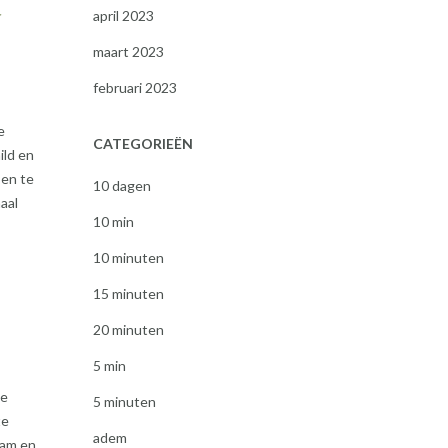
r
april 2023
maart 2023
februari 2023
e
CATEGORIEËN
ild en
 en te
10 dagen
aal
10 min
10 minuten
15 minuten
20 minuten
5 min
te
5 minuten
te
adem
aam en