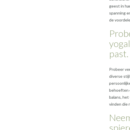
geest in ha
spanning en
de voordele
Probe
yogal
past.
Probeer ver
diverse sti
persoonlijk
behoeften e
balans, het
vinden die 
Neem 
spier