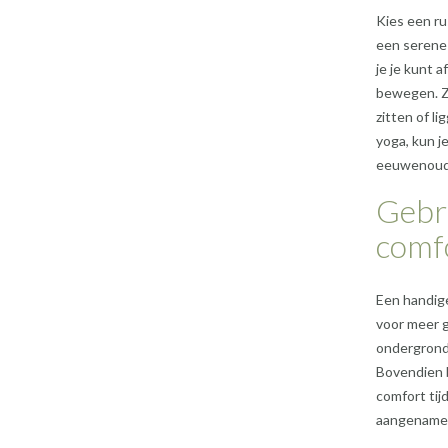
Kies een ru
een serene 
je je kunt 
bewegen. Zo
zitten of l
yoga, kun j
eeuwenoude
Gebr
comfo
Een handige
voor meer g
ondergrond 
Bovendien 
comfort tij
aangename 