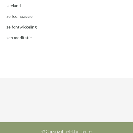
zeeland
zelfcompassie
zelfontwikkeling
zen meditatie
© Copyright het-klooster.be