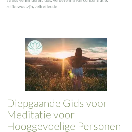
stress verminderen
,
tips
,
verbetering van concentratie
,
zelfbewustzijn
,
zelfreflectie
Diepgaande Gids voor
Meditatie voor
Hooggevoelige Personen