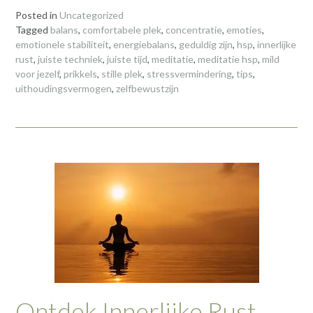
Posted in
Uncategorized
Tagged
balans
,
comfortabele plek
,
concentratie
,
emoties
,
emotionele stabiliteit
,
energiebalans
,
geduldig zijn
,
hsp
,
innerlijke
rust
,
juiste techniek
,
juiste tijd
,
meditatie
,
meditatie hsp
,
mild
voor jezelf
,
prikkels
,
stille plek
,
stressvermindering
,
tips
,
uithoudingsvermogen
,
zelfbewustzijn
Ontdek Innerlijke Rust