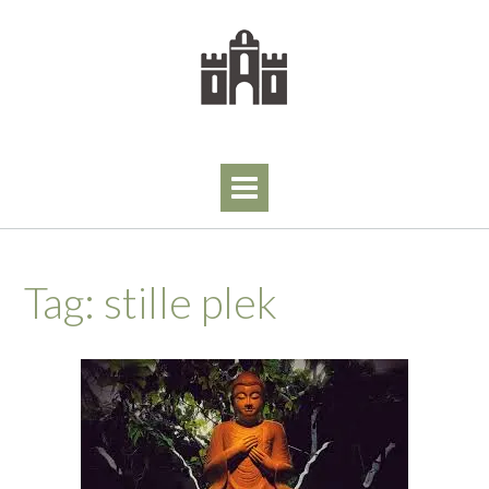
Skip
to
content
Tag:
stille plek