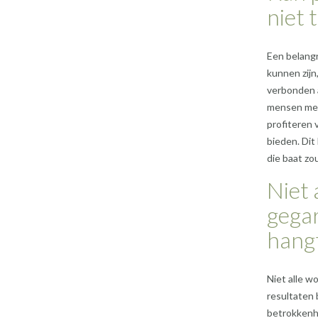
niet 
Een belangr
kunnen zijn
verbonden 
mensen met 
profiteren 
bieden. Dit 
die baat zo
Niet 
gegar
hangt
Niet alle w
resultaten 
betrokkenh