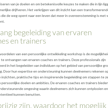
liseren van je doelen en om betekenisvolle keuzes te maken die in lijn lig
nerlijke drijfveren. Het verkrijgen van dit inzicht kan een transformerend
jn die de weg opent naar een leven dat meer in overeenstemming is met w
ent.
ang begeleiding van ervaren
es en trainers
voordelen van een persoonlijke ontwikkeling workshop is de mogelijkhe
 te ontvangen van ervaren coaches en trainers. Deze professionals zijn
eerd in het begeleiden van individuen op het gebied van persoonlijke gro
ng. Door hun expertise en ondersteuning kunnen deelnemers rekenen o
 inzichten, praktische tips en inspirerende begeleiding om stappen te z
n persoonlijke doelen en ambities. De ervaren coaches en trainers biede
 ondersteunende omgeving waarin deelnemers zich kunnen ontplooien e
otentieel kunnen benutten.
rijzig zijn, waardoor het mogelijk