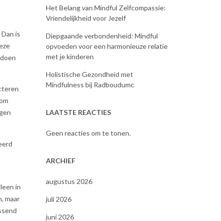
Het Belang van Mindful Zelfcompassie:
Vriendelijkheid voor Jezelf
 Dan is
Diepgaande verbondenheid: Mindful
Deze
opvoeden voor een harmonieuze relatie
met je kinderen
 doen
Holistische Gezondheid met
Mindfulness bij Radboudumc
cteren
 om
LAATSTE REACTIES
ngen
Geen reacties om te tonen.
eerd
ARCHIEF
augustus 2026
leen in
n, maar
juli 2026
ossend
juni 2026