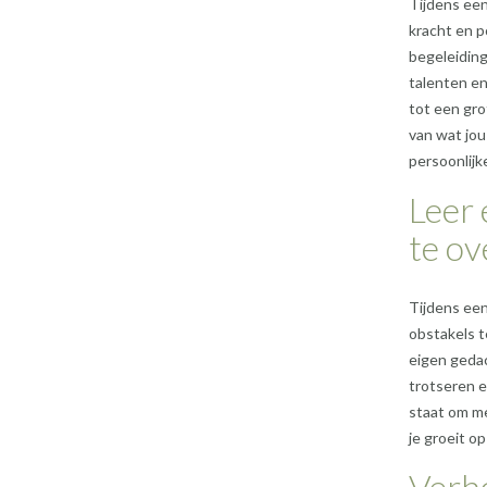
Tijdens een
kracht en p
begeleiding
talenten en
tot een gro
van wat jou
persoonlijk
Leer 
te o
Tijdens een
obstakels t
eigen gedac
trotseren e
staat om me
je groeit op
Verho