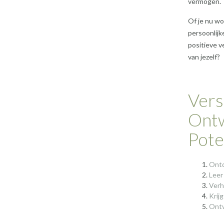
vermogen.
Of je nu wo
persoonlijk
positieve v
van jezelf?
Vers
Ontw
Pote
Ontd
Leer
Verh
Krijg
Ontv