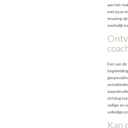
aan het rea
met jouw in
ervaring zi
werkelijk b
Ontv
coach
Een van de 
begeleiding
gespecialis
ontwikkeli
waardevolle
richting hu
veilige en
volledige p
Kan p