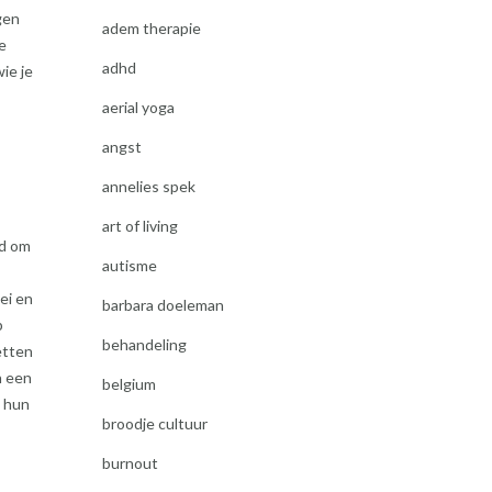
gen
adem therapie
e
adhd
ie je
aerial yoga
angst
annelies spek
art of living
id om
autisme
ei en
barbara doeleman
p
behandeling
etten
n een
belgium
n hun
broodje cultuur
burnout