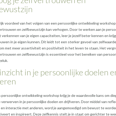
ewustzijn
ijk voordeel van het volgen van een persoonlijke ontwikkeling workshop 
vertrouwen en zelfbewustzijn kan verhogen. Door te werken aan je persoo
 verkennen van je eigen capaciteiten, leer je jezelf beter kennen en krijg
uwen in je eigen kunnen. Dit leidt tot een sterker gevoel van zelfwaarde
 om met meer assertiviteit en positiviteit in het leven te staan. Het verg
vertrouwen en zelfbewustzijn is essentieel voor het bereiken van persoon
eluk.
 inzicht in je persoonlijke doelen e
veren
 persoonlijke ontwikkeling workshop krijg je de waardevolle kans om di
e verwerven in je persoonlijke doelen en drijfveren. Door middel van refle
 en interactie met anderen, word je aangemoedigd om bewust te worde
iveert en inspireert. Deze zelfkennis stelt je in staat om gerichter te w