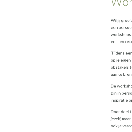
Work
Wil jij gro
een persoon
workshops b
en concrete
Tijdens een
op je eigen
obstakels t
aan te bren
De workshop
zijn in per
inspiratie o
Door deel t
jezelf, maar
ook je vaa