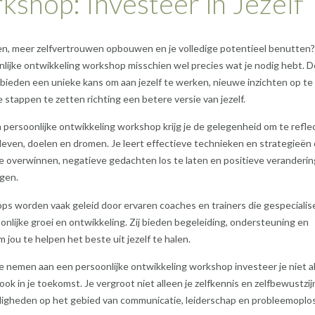
shop: Investeer in Jezelf
eien, meer zelfvertrouwen opbouwen en je volledige potentieel benutten?
lijke ontwikkeling workshop misschien wel precies wat je nodig hebt. 
ieden een unieke kans om aan jezelf te werken, nieuwe inzichten op te
 stappen te zetten richting een betere versie van jezelf.
 persoonlijke ontwikkeling workshop krijg je de gelegenheid om te refle
 leven, doelen en dromen. Je leert effectieve technieken en strategieën
e overwinnen, negatieve gedachten los te laten en positieve veranderi
gen.
s worden vaak geleid door ervaren coaches en trainers die gespecialis
soonlijke groei en ontwikkeling. Zij bieden begeleiding, ondersteuning en
m jou te helpen het beste uit jezelf te halen.
e nemen aan een persoonlijke ontwikkeling workshop investeer je niet al
 ook in je toekomst. Je vergroot niet alleen je zelfkennis en zelfbewustzij
rdigheden op het gebied van communicatie, leiderschap en probleemopl