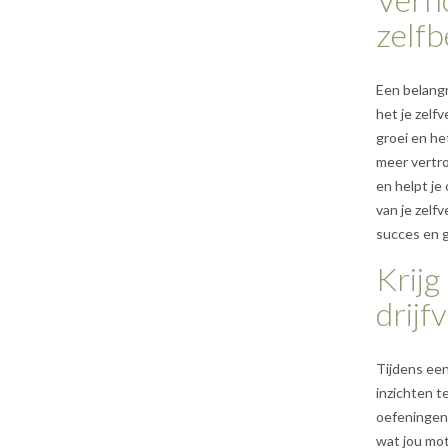
zelfb
Een belangr
het je zelf
groei en het
meer vertro
en helpt je
van je zelf
succes en g
Krijg
drijf
Tijdens een
inzichten t
oefeningen
wat jou mot