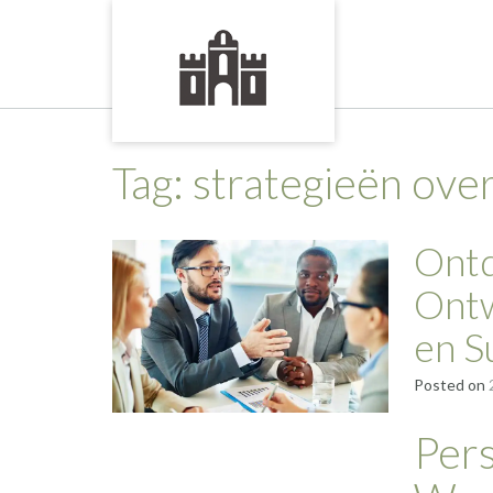
Skip
to
content
Tag:
strategieën ove
Ontd
Ontw
en S
Posted on
Pers