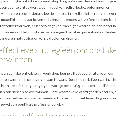
 persoonlijke ontwikkeling workshop krijg je de waardevolle kans om je 
otentieel te ontdekken. Door middel van zelfreflectie, oefeningen en
 van ervaren professionals, leer je om diep in jezelf te kijken en verborge
 mogelijkheden naar boven te halen. Het proces van zelfontdekking kan 
ter zelfvertrouwen, een sterker gevoel van eigenwaarde en een beter b
 uniek maakt. Het ontsluiten van je eigen kracht en potentieel kan leiden
e groei en het realiseren van je doelen en dromen.
effectieve strategieën om obstake
verwinnen
 persoonlijke ontwikkeling workshop leer je effectieve strategieën om
e overwinnen en uitdagingen aan te gaan. Door het verkrijgen van inzicht
hten, emoties en gedragingen, word je beter uitgerust om moeilijkhede
n hindernissen te overwinnen. Deze waardevolle vaardigheden stellen je
t meer zelfvertrouwen en veerkrachtigheid door het leven te gaan, wa
 zowel persoonlijk als professioneel vlak.
og je zelfvertrouwen en