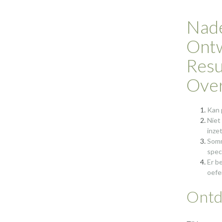
Nade
Ontw
Resu
Over
Kan p
Niet
inze
Somm
spec
Er b
oefe
Ontde