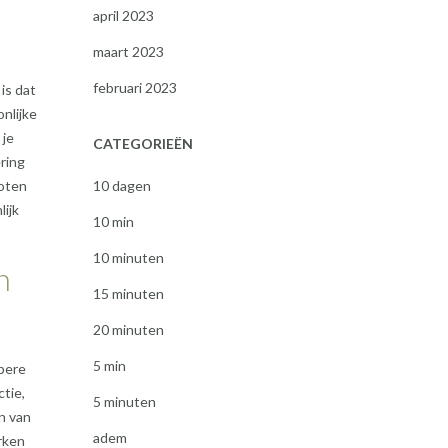
april 2023
maart 2023
februari 2023
is dat
nlijke
 je
CATEGORIEËN
ring
roten
10 dagen
lijk
10 min
10 minuten
n
15 minuten
20 minuten
5 min
epere
ctie,
5 minuten
n van
adem
erken