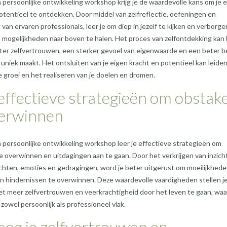
 persoonlijke ontwikkeling workshop krijg je de waardevolle kans om je 
otentieel te ontdekken. Door middel van zelfreflectie, oefeningen en
 van ervaren professionals, leer je om diep in jezelf te kijken en verborge
 mogelijkheden naar boven te halen. Het proces van zelfontdekking kan 
ter zelfvertrouwen, een sterker gevoel van eigenwaarde en een beter b
 uniek maakt. Het ontsluiten van je eigen kracht en potentieel kan leiden
e groei en het realiseren van je doelen en dromen.
effectieve strategieën om obstake
verwinnen
 persoonlijke ontwikkeling workshop leer je effectieve strategieën om
e overwinnen en uitdagingen aan te gaan. Door het verkrijgen van inzicht
hten, emoties en gedragingen, word je beter uitgerust om moeilijkhede
n hindernissen te overwinnen. Deze waardevolle vaardigheden stellen je
t meer zelfvertrouwen en veerkrachtigheid door het leven te gaan, wa
 zowel persoonlijk als professioneel vlak.
og je zelfvertrouwen en