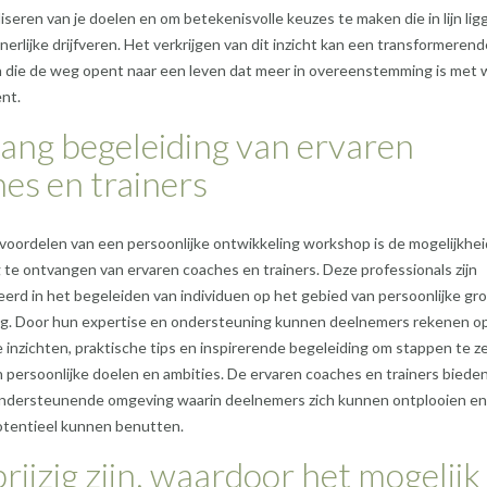
liseren van je doelen en om betekenisvolle keuzes te maken die in lijn lig
nerlijke drijfveren. Het verkrijgen van dit inzicht kan een transformerend
jn die de weg opent naar een leven dat meer in overeenstemming is met w
ent.
ang begeleiding van ervaren
es en trainers
voordelen van een persoonlijke ontwikkeling workshop is de mogelijkhe
 te ontvangen van ervaren coaches en trainers. Deze professionals zijn
eerd in het begeleiden van individuen op het gebied van persoonlijke gro
ng. Door hun expertise en ondersteuning kunnen deelnemers rekenen o
 inzichten, praktische tips en inspirerende begeleiding om stappen te z
n persoonlijke doelen en ambities. De ervaren coaches en trainers biede
 ondersteunende omgeving waarin deelnemers zich kunnen ontplooien e
otentieel kunnen benutten.
rijzig zijn, waardoor het mogelijk