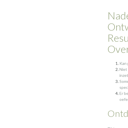
Nade
Ontw
Resu
Over
Kan p
Niet
inze
Somm
spec
Er b
oefe
Ontde