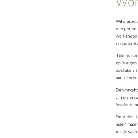
Work
Wil jij gro
een persoon
workshops b
en concrete
Tijdens een
op je eigen
obstakels t
aan te bren
De workshop
zijn in per
inspiratie o
Door deel t
jezelf, maar
ook je vaa