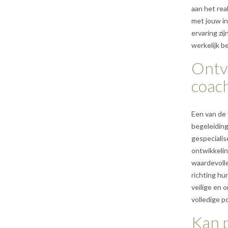
aan het rea
met jouw in
ervaring zi
werkelijk b
Ontv
coach
Een van de 
begeleiding
gespecialis
ontwikkeli
waardevolle
richting hu
veilige en
volledige p
Kan p