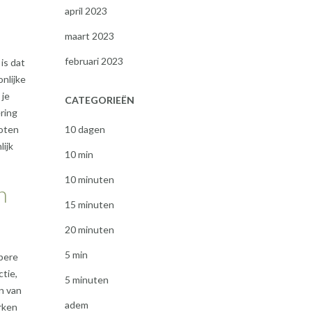
april 2023
maart 2023
februari 2023
is dat
nlijke
 je
CATEGORIEËN
ring
roten
10 dagen
lijk
10 min
10 minuten
n
15 minuten
20 minuten
5 min
epere
ctie,
5 minuten
n van
adem
erken