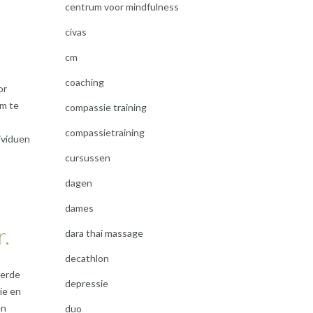
centrum voor mindfulness
civas
cm
coaching
or
om te
compassie training
compassietraining
dividuen
cursussen
dagen
dames
r.
dara thai massage
decathlon
eerde
depressie
ie en
en
duo