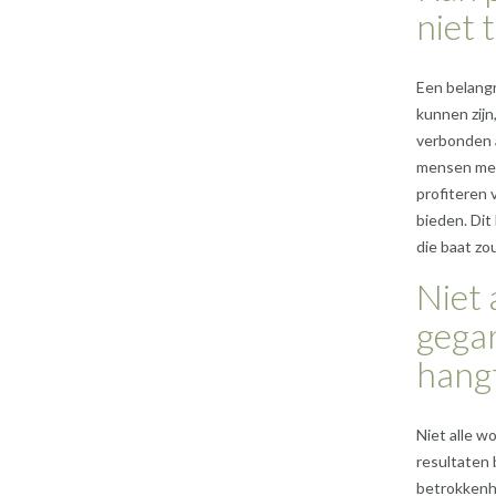
niet 
Een belangr
kunnen zijn
verbonden 
mensen met 
profiteren 
bieden. Dit 
die baat zo
Niet 
gegar
hangt
Niet alle w
resultaten 
betrokkenh