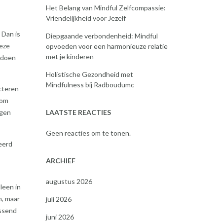
Het Belang van Mindful Zelfcompassie:
Vriendelijkheid voor Jezelf
 Dan is
Diepgaande verbondenheid: Mindful
Deze
opvoeden voor een harmonieuze relatie
met je kinderen
 doen
Holistische Gezondheid met
Mindfulness bij Radboudumc
cteren
 om
LAATSTE REACTIES
ngen
Geen reacties om te tonen.
eerd
ARCHIEF
augustus 2026
leen in
n, maar
juli 2026
ossend
juni 2026