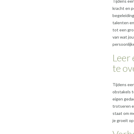
Tijdens een
kracht en p
begeleiding
talenten en
tot een gro
van wat jou
persoonlijk
Leer 
te o
Tijdens een
obstakels t
eigen gedac
trotseren e
staat om me
je groeit op
Verho