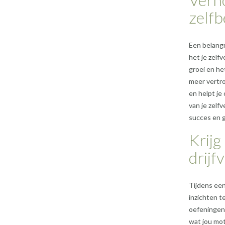
zelfb
Een belangr
het je zelf
groei en het
meer vertro
en helpt je
van je zelf
succes en g
Krijg
drijf
Tijdens een
inzichten t
oefeningen
wat jou mot