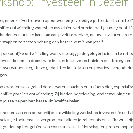
shop: Investeer in Jezelf
eien, meer zelfvertrouwen opbouwen en je volledige potentieel benutten?
lijke ontwikkeling workshop misschien wel precies wat je nodig hebt. 
ieden een unieke kans om aan jezelf te werken, nieuwe inzichten op te
 stappen te zetten richting een betere versie van jezelf.
 persoonlijke ontwikkeling workshop krijg je de gelegenheid om te refle
 leven, doelen en dromen. Je leert effectieve technieken en strategieën
e overwinnen, negatieve gedachten los te laten en positieve veranderi
gen.
s worden vaak geleid door ervaren coaches en trainers die gespecialis
soonlijke groei en ontwikkeling. Zij bieden begeleiding, ondersteuning en
m jou te helpen het beste uit jezelf te halen.
e nemen aan een persoonlijke ontwikkeling workshop investeer je niet al
 ook in je toekomst. Je vergroot niet alleen je zelfkennis en zelfbewustzij
rdigheden op het gebied van communicatie, leiderschap en probleemopl