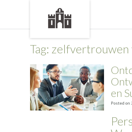
Skip
to
content
Tag:
zelfvertrouwen
Ontd
Ontw
en S
Posted on
Pers