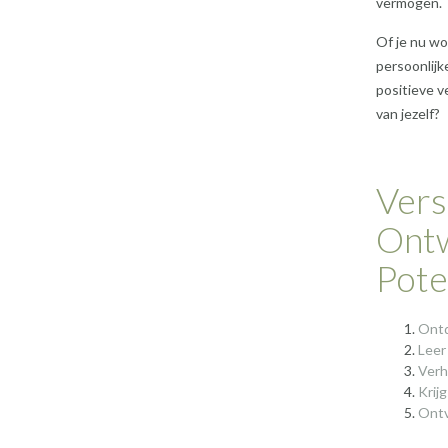
vermogen.
Of je nu wo
persoonlijk
positieve v
van jezelf?
Vers
Ontw
Pote
Ontd
Leer
Verh
Krijg
Ontv