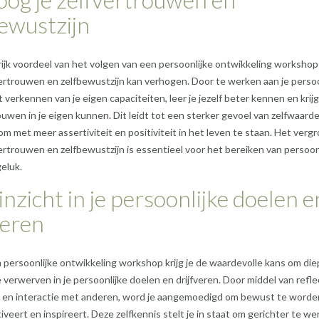
ewustzijn
ijk voordeel van het volgen van een persoonlijke ontwikkeling workshop 
vertrouwen en zelfbewustzijn kan verhogen. Door te werken aan je persoo
 verkennen van je eigen capaciteiten, leer je jezelf beter kennen en krijg
uwen in je eigen kunnen. Dit leidt tot een sterker gevoel van zelfwaarde
 om met meer assertiviteit en positiviteit in het leven te staan. Het verg
vertrouwen en zelfbewustzijn is essentieel voor het bereiken van persoon
eluk.
 inzicht in je persoonlijke doelen e
veren
 persoonlijke ontwikkeling workshop krijg je de waardevolle kans om di
e verwerven in je persoonlijke doelen en drijfveren. Door middel van refle
 en interactie met anderen, word je aangemoedigd om bewust te worde
iveert en inspireert. Deze zelfkennis stelt je in staat om gerichter te w