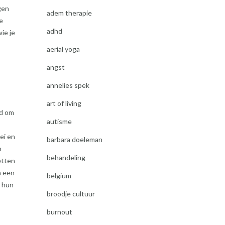
gen
adem therapie
e
adhd
ie je
aerial yoga
angst
annelies spek
art of living
id om
autisme
ei en
barbara doeleman
p
behandeling
etten
n een
belgium
n hun
broodje cultuur
burnout