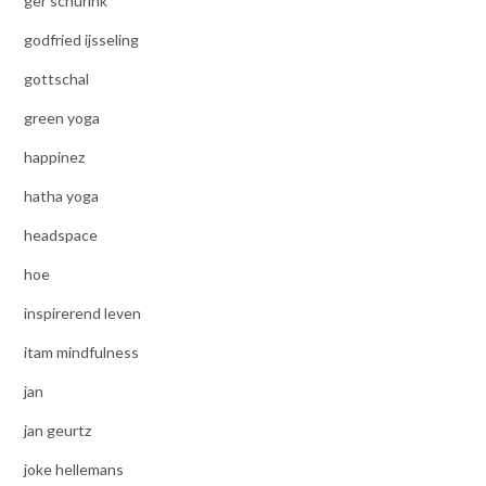
ger schurink
godfried ijsseling
gottschal
green yoga
happinez
hatha yoga
headspace
hoe
inspirerend leven
itam mindfulness
jan
jan geurtz
joke hellemans