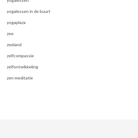
yogalessen
yogalessen in de buurt
yogaplaza
zee
zeeland
zelfcompassie
zelfontwikkeling
zen meditatie