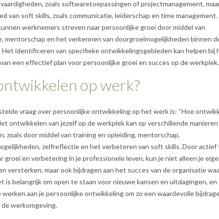
 vaardigheden, zoals softwaretoepassingen of projectmanagement, maa
ed van soft skills, zoals communicatie, leiderschap en time management.
kunnen werknemers streven naar persoonlijke groei door middel van
tie, mentorschap en het verkennen van doorgroeimogelijkheden binnen d
. Het identificeren van specifieke ontwikkelingsgebieden kan helpen bij 
van een effectief plan voor persoonlijke groei en succes op de werkplek.
ontwikkelen op werk?
telde vraag over persoonlijke ontwikkeling op het werk is: “Hoe ontwik
et ontwikkelen van jezelf op de werkplek kan op verschillende manieren
n, zoals door middel van training en opleiding, mentorschap,
gelijkheden, zelfreflectie en het verbeteren van soft skills. Door actief 
 groei en verbetering in je professionele leven, kun je niet alleen je eig
n versterken, maar ook bijdragen aan het succes van de organisatie wa
et is belangrijk om open te staan voor nieuwe kansen en uitdagingen, en
e werken aan je persoonlijke ontwikkeling om zo een waardevolle bijdrag
n de werkomgeving.