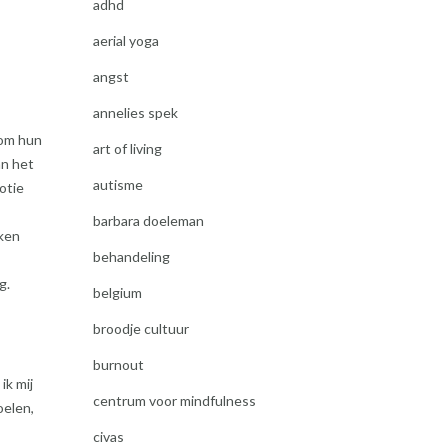
adhd
aerial yoga
angst
annelies spek
 om hun
art of living
an het
autisme
otie
barbara doeleman
iken
behandeling
g.
belgium
broodje cultuur
burnout
ik mij
centrum voor mindfulness
oelen,
civas