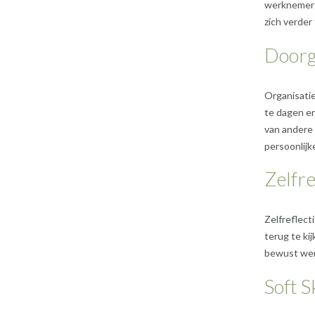
werknemers
zich verder
Doorg
Organisatie
te dagen en
van andere 
persoonlijke
Zelfre
Zelfreflect
terug te k
bewust wer
Soft S