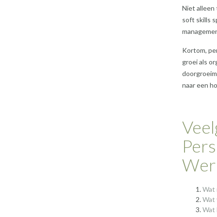
Niet alleen
soft skills
management
Kortom, per
groei als o
doorgroeimo
naar een ho
Veel
Pers
Werk
Wat 
Wat 
Wat 