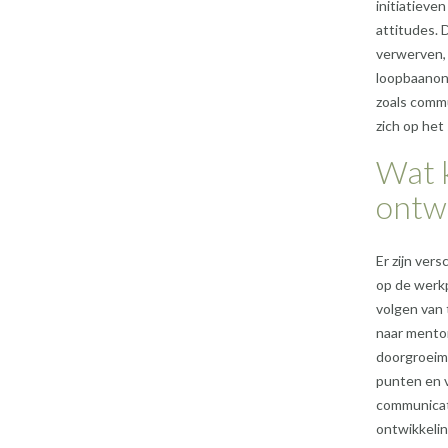
initiatieve
attitudes. 
verwerven,
loopbaanont
zoals commu
zich op het
Wat k
ontwi
Er zijn ver
op de werkp
volgen van
naar mentor
doorgroeimo
punten en v
communicati
ontwikkelin