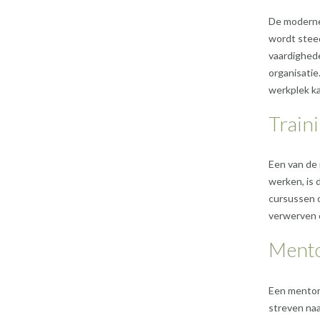
De moderne
wordt steed
vaardighede
organisatie
werkplek ka
Train
Een van de 
werken, is 
cursussen 
verwerven 
Ment
Een mentor 
streven naa