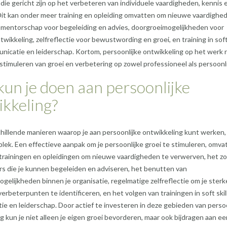
n die gericht zijn op het verbeteren van individuele vaardigheden, kennis 
Dit kan onder meer training en opleiding omvatten om nieuwe vaardighe
 mentorschap voor begeleiding en advies, doorgroeimogelijkheden voor
wikkeling, zelfreflectie voor bewustwording en groei, en training in soft 
nicatie en leiderschap. Kortom, persoonlijke ontwikkeling op het werk r
 stimuleren van groei en verbetering op zowel professioneel als persoonlij
un je doen aan persoonlijke
kkeling?
schillende manieren waarop je aan persoonlijke ontwikkeling kunt werken,
lek. Een effectieve aanpak om je persoonlijke groei te stimuleren, omva
 trainingen en opleidingen om nieuwe vaardigheden te verwerven, het z
s die je kunnen begeleiden en adviseren, het benutten van
gelijkheden binnen je organisatie, regelmatige zelfreflectie om je sterk
erbeterpunten te identificeren, en het volgen van trainingen in soft skil
e en leiderschap. Door actief te investeren in deze gebieden van persoo
g kun je niet alleen je eigen groei bevorderen, maar ook bijdragen aan ee