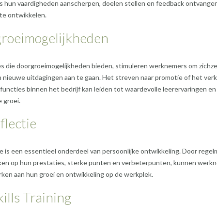
 hun vaardigheden aanscherpen, doelen stellen en feedback ontvange
 te ontwikkelen.
roeimogelijkheden
s die doorgroeimogelijkheden bieden, stimuleren werknemers om zichzel
 nieuwe uitdagingen aan te gaan. Het streven naar promotie of het ve
functies binnen het bedrijf kan leiden tot waardevolle leerervaringen en
 groei.
flectie
ie is een essentieel onderdeel van persoonlijke ontwikkeling. Door regel
ijken op hun prestaties, sterke punten en verbeterpunten, kunnen werk
ken aan hun groei en ontwikkeling op de werkplek.
kills Training