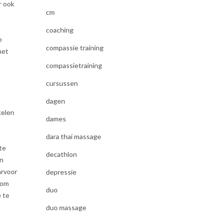
r ook
cm
coaching
e
compassie training
het
compassietraining
cursussen
dagen
kelen
dames
dara thai massage
te
decathlon
en
arvoor
depressie
 om
duo
e te
duo massage