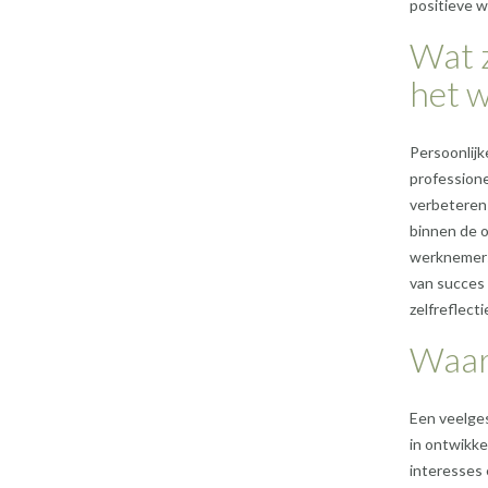
positieve 
Wat z
het 
Persoonlijk
professione
verbeteren
binnen de o
werknemers 
van succes 
zelfreflect
Waar 
Een veelges
in ontwikke
interesses