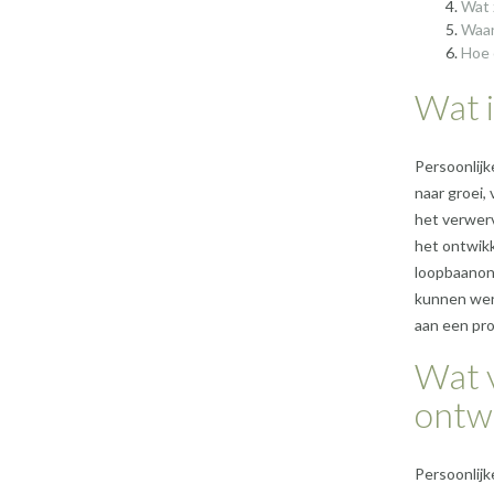
Wat 
Waar
Hoe 
Wat i
Persoonlijk
naar groei,
het verwer
het ontwikk
loopbaanont
kunnen werk
aan een pr
Wat v
ontwi
Persoonlijk