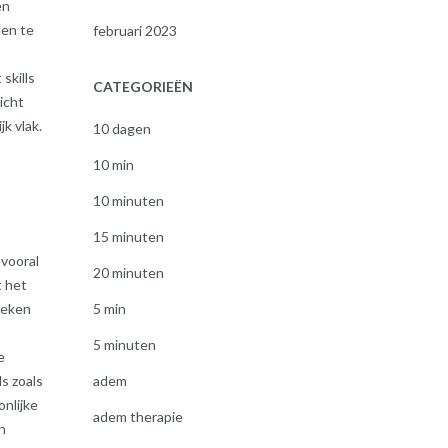
en
den te
februari 2023
skills
CATEGORIEËN
icht
k vlak.
10 dagen
10 min
10 minuten
15 minuten
 vooral
20 minuten
t het
5 min
oeken
5 minuten
e
adem
ls zoals
nlijke
adem therapie
n