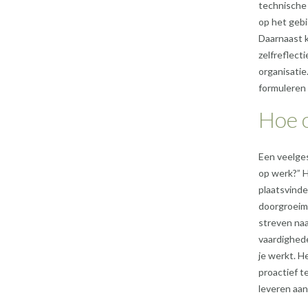
technische
op het gebi
Daarnaast 
zelfreflec
organisatie
formuleren 
Hoe 
Een veelges
op werk?” H
plaatsvinde
doorgroeimo
streven naar
vaardighede
je werkt. H
proactief t
leveren aa