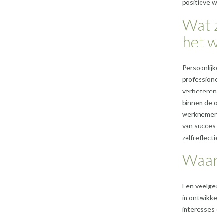
positieve 
Wat z
het 
Persoonlijk
professione
verbeteren
binnen de o
werknemers 
van succes 
zelfreflect
Waar 
Een veelges
in ontwikke
interesses