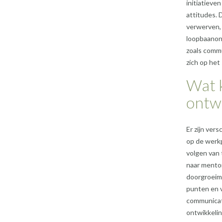
initiatieve
attitudes. 
verwerven,
loopbaanont
zoals commu
zich op het
Wat k
ontwi
Er zijn ver
op de werkp
volgen van
naar mentor
doorgroeimo
punten en v
communicati
ontwikkelin