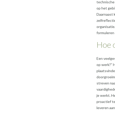
technische
op het gebi
Daarnaast 
zelfreflec
organisatie
formuleren 
Hoe 
Een veelges
op werk?” H
plaatsvinde
doorgroeimo
streven naar
vaardighede
je werkt. H
proactief t
leveren aa