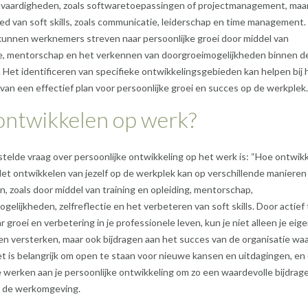
 vaardigheden, zoals softwaretoepassingen of projectmanagement, maa
ed van soft skills, zoals communicatie, leiderschap en time management.
kunnen werknemers streven naar persoonlijke groei door middel van
tie, mentorschap en het verkennen van doorgroeimogelijkheden binnen d
. Het identificeren van specifieke ontwikkelingsgebieden kan helpen bij 
van een effectief plan voor persoonlijke groei en succes op de werkplek.
ontwikkelen op werk?
telde vraag over persoonlijke ontwikkeling op het werk is: “Hoe ontwik
et ontwikkelen van jezelf op de werkplek kan op verschillende manieren
n, zoals door middel van training en opleiding, mentorschap,
gelijkheden, zelfreflectie en het verbeteren van soft skills. Door actief 
 groei en verbetering in je professionele leven, kun je niet alleen je eig
n versterken, maar ook bijdragen aan het succes van de organisatie wa
et is belangrijk om open te staan voor nieuwe kansen en uitdagingen, en
e werken aan je persoonlijke ontwikkeling om zo een waardevolle bijdrag
n de werkomgeving.