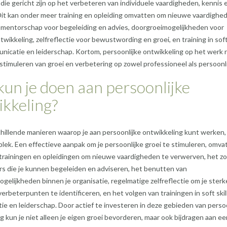
n die gericht zijn op het verbeteren van individuele vaardigheden, kennis 
Dit kan onder meer training en opleiding omvatten om nieuwe vaardighe
 mentorschap voor begeleiding en advies, doorgroeimogelijkheden voor
wikkeling, zelfreflectie voor bewustwording en groei, en training in soft 
nicatie en leiderschap. Kortom, persoonlijke ontwikkeling op het werk r
 stimuleren van groei en verbetering op zowel professioneel als persoonlij
un je doen aan persoonlijke
kkeling?
schillende manieren waarop je aan persoonlijke ontwikkeling kunt werken,
lek. Een effectieve aanpak om je persoonlijke groei te stimuleren, omva
 trainingen en opleidingen om nieuwe vaardigheden te verwerven, het z
s die je kunnen begeleiden en adviseren, het benutten van
gelijkheden binnen je organisatie, regelmatige zelfreflectie om je sterk
erbeterpunten te identificeren, en het volgen van trainingen in soft skil
e en leiderschap. Door actief te investeren in deze gebieden van persoo
g kun je niet alleen je eigen groei bevorderen, maar ook bijdragen aan ee