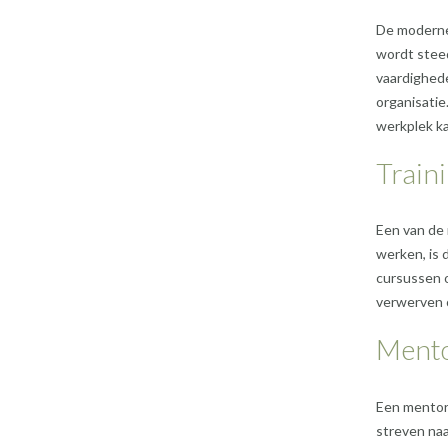
De moderne
wordt steed
vaardighede
organisatie
werkplek ka
Train
Een van de 
werken, is 
cursussen 
verwerven 
Ment
Een mentor 
streven naa