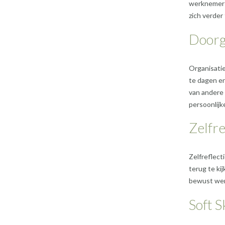
werknemers
zich verder
Doorg
Organisatie
te dagen en
van andere 
persoonlijke
Zelfre
Zelfreflect
terug te k
bewust wer
Soft S