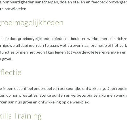
 hun vaardigheden aanscherpen, doelen stellen en feedback ontvange
 te ontwikkelen.
roeimogelijkheden
s die doorgroeimogelijkheden bieden, stimuleren werknemers om zichzel
 nieuwe uitdagingen aan te gaan. Het streven naar promotie of het ve
functies binnen het bedrijf kan leiden tot waardevolle leerervaringen en
 groei.
flectie
ie is een essentieel onderdeel van persoonlijke ontwikkeling. Door regel
ijken op hun prestaties, sterke punten en verbeterpunten, kunnen werk
ken aan hun groei en ontwikkeling op de werkplek.
kills Training