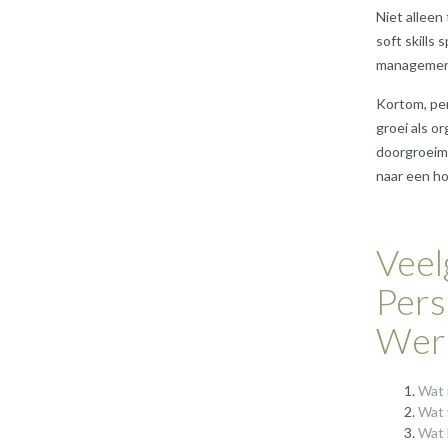
Niet alleen
soft skills
management
Kortom, per
groei als o
doorgroeimo
naar een ho
Veel
Pers
Werk
Wat 
Wat 
Wat 