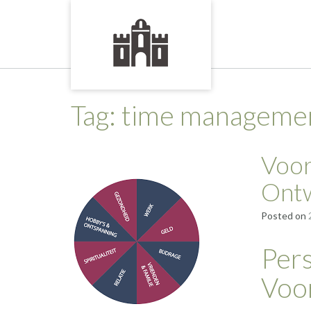
Skip
to
content
Tag:
time manageme
Voor
Ontw
Posted on
Pers
Voo