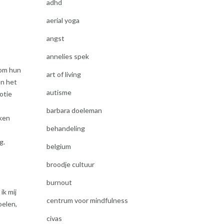
adhd
aerial yoga
angst
annelies spek
 om hun
art of living
an het
autisme
otie
barbara doeleman
iken
behandeling
g.
belgium
broodje cultuur
burnout
ik mij
centrum voor mindfulness
oelen,
civas