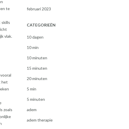
en
den te
februari 2023
skills
CATEGORIEËN
icht
k vlak.
10 dagen
10 min
10 minuten
15 minuten
 vooral
20 minuten
t het
5 min
oeken
5 minuten
e
adem
ls zoals
nlijke
adem therapie
n