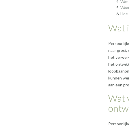
Wat 
Waar
Hoe 
Wat i
Persoonlijk
naar groei,
het verwer
het ontwikk
loopbaanont
kunnen werk
aan een pr
Wat v
ontwi
Persoonlijk