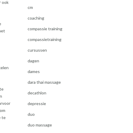
r ook
cm
coaching
e
compassie training
het
compassietraining
cursussen
dagen
kelen
dames
dara thai massage
te
decathlon
en
arvoor
depressie
 om
duo
e te
duo massage